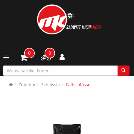
0
0
Toggle navigation
Zubehör
Schlösser
Faltschlösser