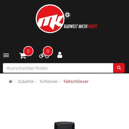
0
0
Toggle navigation
Zubehör
Schlösser
Faltschlösser