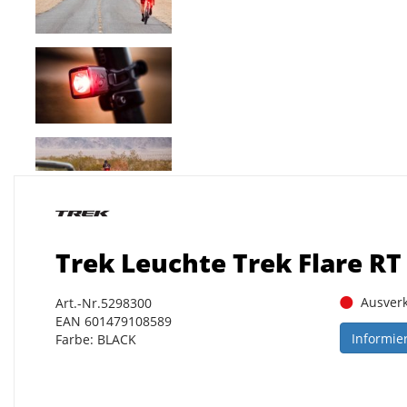
Trek Leuchte Trek Flare RT
Ausverk
Art.-Nr.5298300
EAN 601479108589
Informie
Farbe: BLACK