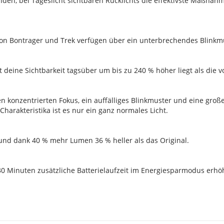
en, bei Tageslicht sichtbaren Rücklichts die effektivste Maßnahm
n Bontrager und Trek verfügen über ein unterbrechendes Blinkmust
 deine Sichtbarkeit tagsüber um bis zu 240 % höher liegt als die 
einen konzentrierten Fokus, ein auffälliges Blinkmuster und eine gr
rakteristika ist es nur ein ganz normales Licht.
 und dank 40 % mehr Lumen 36 % heller als das Original.
 Minuten zusätzliche Batterielaufzeit im Energiesparmodus erhöh