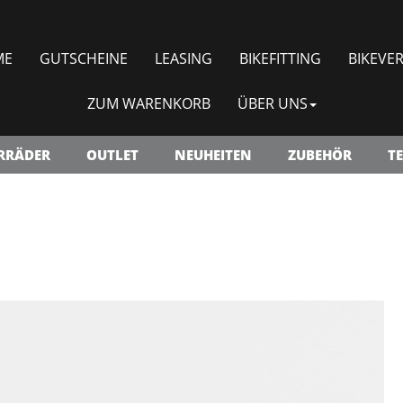
ME
GUTSCHEINE
LEASING
BIKEFITTING
BIKEVER
ZUM WARENKORB
ÜBER UNS
RRÄDER
OUTLET
NEUHEITEN
ZUBEHÖR
TE