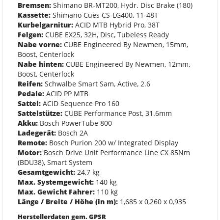
Bremsen:
Shimano BR-MT200, Hydr. Disc Brake (180)
Kassette:
Shimano Cues CS-LG400, 11-48T
Kurbelgarnitur:
ACID MTB Hybrid Pro, 38T
Felgen:
CUBE EX25, 32H, Disc, Tubeless Ready
Nabe vorne:
CUBE Engineered By Newmen, 15mm,
Boost, Centerlock
Nabe hinten:
CUBE Engineered By Newmen, 12mm,
Boost, Centerlock
Reifen:
Schwalbe Smart Sam, Active, 2.6
Pedale:
ACID PP MTB
Sattel:
ACID Sequence Pro 160
Sattelstütze:
CUBE Performance Post, 31.6mm
Akku:
Bosch PowerTube 800
Ladegerät:
Bosch 2A
Remote:
Bosch Purion 200 w/ Integrated Display
Motor:
Bosch Drive Unit Performance Line CX 85Nm
(BDU38), Smart System
Gesamtgewicht:
24,7 kg
Max. Systemgewicht:
140 kg
Max. Gewicht Fahrer:
110 kg
Länge / Breite / Höhe (in m):
1,685 x 0,260 x 0,935
Herstellerdaten gem. GPSR