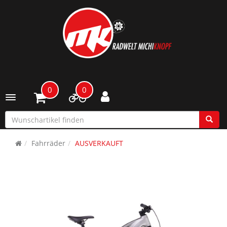
0
0
Toggle navigation
Fahrräder
AUSVERKAUFT