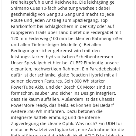
Freiheitsgefühle und Reichweite. Die leichtgängige
Shimano Cues 10-fach Schaltung wechselt dabei
geschmeidig von Gang zu Gang und macht so jede
Route und jeden Anstieg zum Spaziergang. Top
Fahrkomfort bei Schlaglöchern in der City oder auf
ruppigeren Trails über Land bietet die Federgabel mit
120 mm Federweg (100 mm bei kleinen Rahmengrößen
und allen Tiefeinsteiger-Modellen). Bei allen
Bedingungen sicher gebremst wird mit den
leistungsstarken hydraulischen Scheibenbremsen.
Unser Spezialgebiet hier bei CUBE? Eindeutig unsere
eleganten, hochwertigen Rahmen. Ein Paradebeispiel
dafür ist der schlanke, glatte Reaction Hybrid mit all
seinen cleveren Features. Sein 800 Wh starker
PowerTube Akku und der Bosch CX Motor sind so
formschön, sauber und sicher ins Design integriert,
dass sie kaum auffallen. Außerdem ist das Chassis
PowerMore-ready, das heißt, es können bei Bedarf
weitere 250 Wh mitfahren. Dazu betonen die
integrierte Sattelklemmung und die interne
Zugverlegung die cleane Optik. Was noch? Ein UDH für
einfache Ersatzteilverfügbarkeit, eine Aufnahme für die
Kettenführung und die Möglichkeit, ACID Schutzbleche