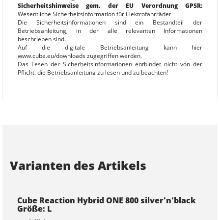
Sicherheitshinweise gem. der EU Verordnung GPSR:
Wesentliche Sicherheitsinformation für Elektrofahrräder
Die Sicherheitsinformationen sind ein Bestandteil der
Betriebsanleitung, in der alle relevanten Informationen
beschrieben sind.
Auf die digitale Betriebsanleitung kann hier
www.cube.eu/downloads zugegriffen werden.
Das Lesen der Sicherheitsinformationen entbindet nicht von der
Pflicht, die Betriebsanleitung zu lesen und zu beachten!
Nichtbeachtung der Betriebsanleitung kann zu gefährlichen
Fahrsituationen, Stürzen, Unfällen und Sachschäden führen.
Allgemein
- Eine Missachtung der bestimmungsgemäßen Verwendung kann
zum Versagen von Bauteilen und Materialien mit Unfall- und
Verletzungsgefahr führen:
- Halten Sie die Beschränkungen der angegebenen Nutzungsklasse
/ Bike-Klassifikation ein
- Überschreiten Sie nicht das zulässige Gesamtgewicht
Varianten des Artikels
(Elektrofahrrad + Fahrer + Zuladung + ggf. Anhänger)
- Beachten Sie die Herstellervorgaben zum Personen- und
Lastentransport
- Manipulation des Antriebssystems, insbesondere Tuning, ist nicht
zulässig
Cube Reaction Hybrid ONE 800 silver'n'black
- Überprüfen Sie das Elektrofahrrad vor jeder Fahrt auf mögliche
Größe: L
Schäden, insbesondere an Rahmen, Gabel, Lenker/Vorbaueinheit,