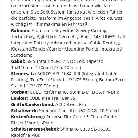
nachzurüsten. Last, but not least haben wir dank
unserem Size Split System für so gut wie jeden Fahrer
die perfekte Passform im Angebot. Fazit: Alles da, was
wichtig ist – für maximalen Fahrspaß!
Rahmen:
Aluminum Superlite, Gravity Casting
Technology, Agile Ride Geometry, Boost 148, UDH™, Full
Integrated Battery, Advanced Internal Cable Routing,
Kickstand/Fender/Carrier Mounting Points, Integrated
Seatclamp
Gabel:
SR Suntour XCM32 NLO Coil, Tapered,
15x110mm, 120mm (27,5: 100mm)
Steuersatz:
ACROS AZF-1034, ICR (Integrated Cable
Routing), Top Zero-Stack 1 1/2" (ZS 56mm), Bottom Zero-
Stack 1 1/2" (ZS 56mm)
Vorbau:
CUBE Performance Stem E-MTB 35, FPI-Link
Lenker:
CUBE Rise Trail Bar 35
Griffe/Lenkerband:
ACID React Pro
Schaltwerk:
Shimano Cues RD-U6000-GS, 10-Speed
Kettenführung:
Reverse Flip-Guide E-Chain Guide,
Direct Mount, I-Plate
Schalt/(Brems-)hebel:
Shimano Cues SL-U6000,
Rapidfire-Plus