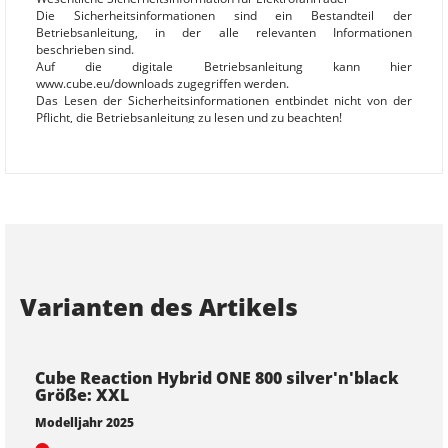
Die Sicherheitsinformationen sind ein Bestandteil der
Betriebsanleitung, in der alle relevanten Informationen
beschrieben sind.
Auf die digitale Betriebsanleitung kann hier
www.cube.eu/downloads zugegriffen werden.
Das Lesen der Sicherheitsinformationen entbindet nicht von der
Pflicht, die Betriebsanleitung zu lesen und zu beachten!
Nichtbeachtung der Betriebsanleitung kann zu gefährlichen
Fahrsituationen, Stürzen, Unfällen und Sachschäden führen.
Allgemein
- Eine Missachtung der bestimmungsgemäßen Verwendung kann
zum Versagen von Bauteilen und Materialien mit Unfall- und
Verletzungsgefahr führen:
- Halten Sie die Beschränkungen der angegebenen Nutzungsklasse
/ Bike-Klassifikation ein
- Überschreiten Sie nicht das zulässige Gesamtgewicht
Varianten des Artikels
(Elektrofahrrad + Fahrer + Zuladung + ggf. Anhänger)
- Beachten Sie die Herstellervorgaben zum Personen- und
Lastentransport
- Manipulation des Antriebssystems, insbesondere Tuning, ist nicht
zulässig
Cube Reaction Hybrid ONE 800 silver'n'black
- Überprüfen Sie das Elektrofahrrad vor jeder Fahrt auf mögliche
Größe: XXL
Schäden, insbesondere an Rahmen, Gabel, Lenker/Vorbaueinheit,
Modelljahr 2025
Antriebseinheit und Sattelstütze
- Verwenden Sie das Elektrofahrrad nicht bei festgestellten