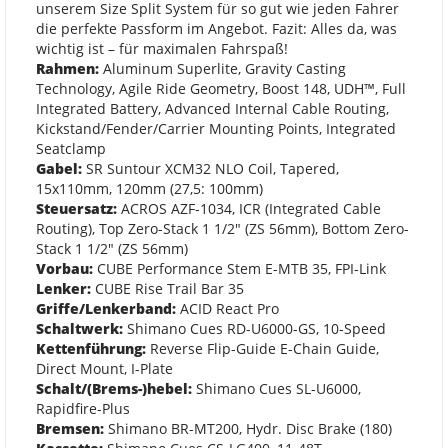
unserem Size Split System für so gut wie jeden Fahrer
die perfekte Passform im Angebot. Fazit: Alles da, was
wichtig ist – für maximalen Fahrspaß!
Rahmen:
Aluminum Superlite, Gravity Casting
Technology, Agile Ride Geometry, Boost 148, UDH™, Full
Integrated Battery, Advanced Internal Cable Routing,
Kickstand/Fender/Carrier Mounting Points, Integrated
Seatclamp
Gabel:
SR Suntour XCM32 NLO Coil, Tapered,
15x110mm, 120mm (27,5: 100mm)
Steuersatz:
ACROS AZF-1034, ICR (Integrated Cable
Routing), Top Zero-Stack 1 1/2" (ZS 56mm), Bottom Zero-
Stack 1 1/2" (ZS 56mm)
Vorbau:
CUBE Performance Stem E-MTB 35, FPI-Link
Lenker:
CUBE Rise Trail Bar 35
Griffe/Lenkerband:
ACID React Pro
Schaltwerk:
Shimano Cues RD-U6000-GS, 10-Speed
Kettenführung:
Reverse Flip-Guide E-Chain Guide,
Direct Mount, I-Plate
Schalt/(Brems-)hebel:
Shimano Cues SL-U6000,
Rapidfire-Plus
Bremsen:
Shimano BR-MT200, Hydr. Disc Brake (180)