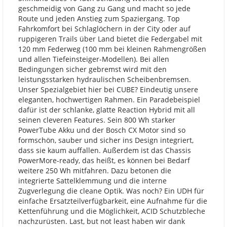
geschmeidig von Gang zu Gang und macht so jede
Route und jeden Anstieg zum Spaziergang. Top
Fahrkomfort bei Schlaglöchern in der City oder auf
ruppigeren Trails über Land bietet die Federgabel mit
120 mm Federweg (100 mm bei kleinen Rahmengrößen
und allen Tiefeinsteiger-Modellen). Bei allen
Bedingungen sicher gebremst wird mit den
leistungsstarken hydraulischen Scheibenbremsen.
Unser Spezialgebiet hier bei CUBE? Eindeutig unsere
eleganten, hochwertigen Rahmen. Ein Paradebeispiel
dafür ist der schlanke, glatte Reaction Hybrid mit all
seinen cleveren Features. Sein 800 Wh starker
PowerTube Akku und der Bosch CX Motor sind so
formschön, sauber und sicher ins Design integriert,
dass sie kaum auffallen. Außerdem ist das Chassis
PowerMore-ready, das heißt, es können bei Bedarf
weitere 250 Wh mitfahren. Dazu betonen die
integrierte Sattelklemmung und die interne
Zugverlegung die cleane Optik. Was noch? Ein UDH für
einfache Ersatzteilverfügbarkeit, eine Aufnahme für die
Kettenführung und die Möglichkeit, ACID Schutzbleche
nachzurüsten. Last, but not least haben wir dank