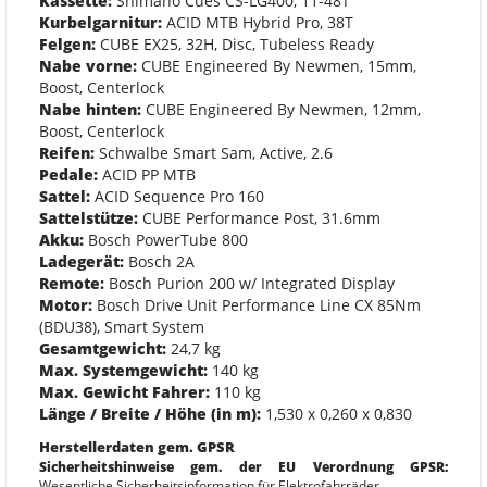
Kassette:
Shimano Cues CS-LG400, 11-48T
Kurbelgarnitur:
ACID MTB Hybrid Pro, 38T
Felgen:
CUBE EX25, 32H, Disc, Tubeless Ready
Nabe vorne:
CUBE Engineered By Newmen, 15mm,
Boost, Centerlock
Nabe hinten:
CUBE Engineered By Newmen, 12mm,
Boost, Centerlock
Reifen:
Schwalbe Smart Sam, Active, 2.6
Pedale:
ACID PP MTB
Sattel:
ACID Sequence Pro 160
Sattelstütze:
CUBE Performance Post, 31.6mm
Akku:
Bosch PowerTube 800
Ladegerät:
Bosch 2A
Remote:
Bosch Purion 200 w/ Integrated Display
Motor:
Bosch Drive Unit Performance Line CX 85Nm
(BDU38), Smart System
Gesamtgewicht:
24,7 kg
Max. Systemgewicht:
140 kg
Max. Gewicht Fahrer:
110 kg
Länge / Breite / Höhe (in m):
1,530 x 0,260 x 0,830
Herstellerdaten gem. GPSR
Sicherheitshinweise gem. der EU Verordnung GPSR:
Wesentliche Sicherheitsinformation für Elektrofahrräder