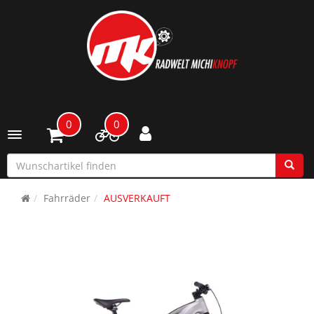
0
0
Toggle navigation
Fahrräder
AUSVERKAUFT