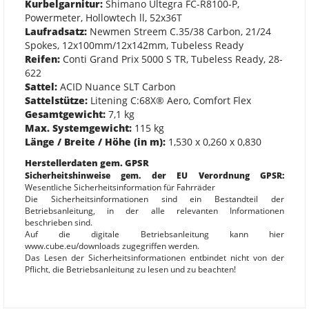
Kurbelgarnitur:
Shimano Ultegra FC-R8100-P,
Powermeter, Hollowtech ll, 52x36T
Laufradsatz:
Newmen Streem C.35/38 Carbon, 21/24
Spokes, 12x100mm/12x142mm, Tubeless Ready
Reifen:
Conti Grand Prix 5000 S TR, Tubeless Ready, 28-
622
Sattel:
ACID Nuance SLT Carbon
Sattelstütze:
Litening C:68X® Aero, Comfort Flex
Gesamtgewicht:
7,1 kg
Max. Systemgewicht:
115 kg
Länge / Breite / Höhe (in m):
1,530 x 0,260 x 0,830
Herstellerdaten gem. GPSR
Sicherheitshinweise gem. der EU Verordnung GPSR:
Wesentliche Sicherheitsinformation für Fahrräder
Die Sicherheitsinformationen sind ein Bestandteil der
Betriebsanleitung, in der alle relevanten Informationen
beschrieben sind.
Auf die digitale Betriebsanleitung kann hier
www.cube.eu/downloads zugegriffen werden.
Das Lesen der Sicherheitsinformationen entbindet nicht von der
Pflicht, die Betriebsanleitung zu lesen und zu beachten!
Nichtbeachtung der Betriebsanleitung kann zu gefährlichen
Fahrsituationen, Stürzen, Unfällen und Sachschäden führen.
Allgemein