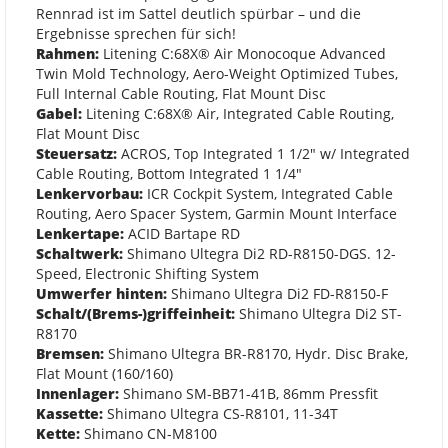
Rennrad ist im Sattel deutlich spürbar – und die
Ergebnisse sprechen für sich!
Rahmen:
Litening C:68X® Air Monocoque Advanced
Twin Mold Technology, Aero-Weight Optimized Tubes,
Full Internal Cable Routing, Flat Mount Disc
Gabel:
Litening C:68X® Air, Integrated Cable Routing,
Flat Mount Disc
Steuersatz:
ACROS, Top Integrated 1 1/2" w/ Integrated
Cable Routing, Bottom Integrated 1 1/4"
Lenkervorbau:
ICR Cockpit System, Integrated Cable
Routing, Aero Spacer System, Garmin Mount Interface
Lenkertape:
ACID Bartape RD
Schaltwerk:
Shimano Ultegra Di2 RD-R8150-DGS. 12-
Speed, Electronic Shifting System
Umwerfer hinten:
Shimano Ultegra Di2 FD-R8150-F
Schalt/(Brems-)griffeinheit:
Shimano Ultegra Di2 ST-
R8170
Bremsen:
Shimano Ultegra BR-R8170, Hydr. Disc Brake,
Flat Mount (160/160)
Innenlager:
Shimano SM-BB71-41B, 86mm Pressfit
Kassette:
Shimano Ultegra CS-R8101, 11-34T
Kette:
Shimano CN-M8100