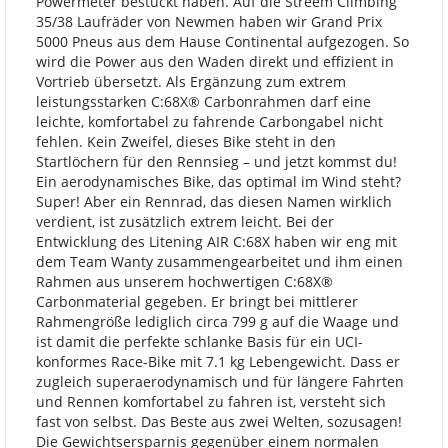
Powermeter bestückt haben. Auf die Streem Climbing
35/38 Laufräder von Newmen haben wir Grand Prix
5000 Pneus aus dem Hause Continental aufgezogen. So
wird die Power aus den Waden direkt und effizient in
Vortrieb übersetzt. Als Ergänzung zum extrem
leistungsstarken C:68X® Carbonrahmen darf eine
leichte, komfortabel zu fahrende Carbongabel nicht
fehlen. Kein Zweifel, dieses Bike steht in den
Startlöchern für den Rennsieg – und jetzt kommst du!
Ein aerodynamisches Bike, das optimal im Wind steht?
Super! Aber ein Rennrad, das diesen Namen wirklich
verdient, ist zusätzlich extrem leicht. Bei der
Entwicklung des Litening AIR C:68X haben wir eng mit
dem Team Wanty zusammengearbeitet und ihm einen
Rahmen aus unserem hochwertigen C:68X®
Carbonmaterial gegeben. Er bringt bei mittlerer
Rahmengröße lediglich circa 799 g auf die Waage und
ist damit die perfekte schlanke Basis für ein UCI-
konformes Race-Bike mit 7.1 kg Lebengewicht. Dass er
zugleich superaerodynamisch und für längere Fahrten
und Rennen komfortabel zu fahren ist, versteht sich
fast von selbst. Das Beste aus zwei Welten, sozusagen!
Die Gewichtsersparnis gegenüber einem normalen