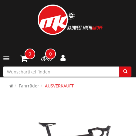
0
0
Toggle navigation
Fahrräder
AUSVERKAUFT